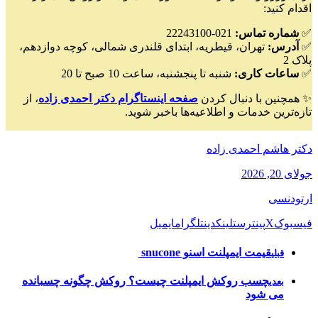
اقدام کنید:
✅
شماره تماس
:
021-22243100
✅
آدرس
:
تهران، قیطریه، ابتدای قلندری شمالی، کوچه دوازدهم،
پلاک 2
✅
ساعات کاری
:
شنبه تا پنجشنبه، ساعت 10 صبح تا 20
✨ همچنین با دنبال کردن
صفحه اینستاگرام دکتر احمدی زاده
، از
تازه‌ترین خدمات و اطلاعیه‌ها باخبر شوید.
دکتر هاشم احمدی زاده
جولای 20, 2026
ارتودنسی
فیسبوک
X
پینترست
لینکدین
تلگرام
ایمیل
قیمت ایمپلنت اسنو snucone
قبلی
چسب روکش ایمپلنت چیست؟ روکش چگونه چسبانده
بعدی
می شود