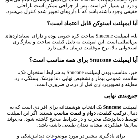
و درد آن بسیار کم است. پس از جراحی ممکن است ناراحتی
خفیفی وجود داشته باشد که با داروهای تجویز شده کنترل می‌شود.
آیا ایمپلنت اسنوکن قابل اعتماد است؟
بله، ایمپلنت Snucone ساخت کره جنوبی بوده و دارای استانداردهای
بین‌المللی است. این ایمپلنت به دلیل کیفیت ساخت و سازگاری
استخوانی بالا، نرخ موفقیت درمان بالایی دارد.
آیا ایمپلنت Snucone برای همه مناسب است؟
خیر، مناسب بودن ایمپلنت Snucone به شرایط استخوان فک،
سلامت عمومی بیمار و تشخیص نهایی دندانپزشک بستگی دارد.
معاینه و تصویربرداری قبل از درمان ضروری است.
جمع‌بندی نهایی
ایمپلنت
Snucone
یک انتخاب هوشمندانه برای افرادی است که به
دنبال
ترکیب کیفیت، دوام و قیمت مناسب
هستند. اگر این ایمپلنت
توسط دندانپزشک مجرب و در شرایط صحیح کاشته شود، می‌تواند
سال‌ها عملکردی مشابه دندان طبیعی داشته باشد.
برای یادگیری بیشتر در مورد موضوعات دندانپزشکی و