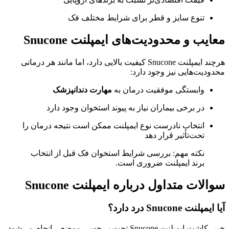
تنوع سایز و قطر برای شرایط مختلف فک
معایب و محدودیت‌های ایمپلنت Snucone
هرچند ایمپلنت Snucone کیفیت بالایی دارد، اما مانند هر درمانی
محدودیت‌هایی نیز وجود دارد:
وابستگی موفقیت درمان به
مهارت دندانپزشک
در برخی بیماران نیاز به پیوند استخوان وجود دارد
انتخاب نادرست نوع ایمپلنت ممکن است نتیجه درمان را
تحت‌تأثیر قرار دهد
نکته مهم: بررسی شرایط استخوان فک قبل از انتخاب
برند ایمپلنت ضروری است.
سوالات متداول درباره ایمپلنت Snucone
آیا ایمپلنت Snucone درد دارد؟
خیر، کاشت ایمپلنت Snucone تحت بی‌حسی موضعی انجام می‌شود