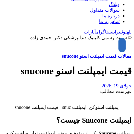
وبلاگ
سوالات متداول
درباره ما
تماس با ما
بله
توئیتر
اینستاگرام
آپارات
© سایت رسمی کلینیک دندانپزشکی دکتر احمدی زاده
مقالات
قیمت ایمپلنت اسنو snucone
قیمت ایمپلنت اسنو snucone
جولای 19, 2026
فهرست مطالب
ایمپلنت اسنوکن- ایمپلنت snuc - قیمت ایمپلنت snucone
ایمپلنت Snucone چیست؟
ایمپلنت
Snucone
یکی از برندهای معتبر ایمپلنت دندان ساخت کره