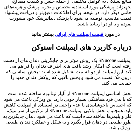
مبالغ بستگی به عوامل مختلفی از جمله جنس و کیفیت مصالح،
تجهیزات پزشکی مورد استفاده، تخصص و تجربه پزشک و هزینه‌های
جانبی دیگر دارد. در نتیجه، برای اطلاعات دقیق‌تر و دریافت پیشنهاد
قیمت مناسب، توصیه می‌شود با پزشک دندانپزشک خود مشورت
نموده و با او در ارتباط باشید.
در مورد
قیمت ایمپلنت های ایرانی
بیشتر بدانید
درباره کاربرد های ایمپلنت اسنوکن
ایمپلنت SNucone یک روش موثر برای جایگزینی دندان های از دست
رفته است که امکان رشد بافت های اطراف دندان را فراهم می
کند. این ایمپلنت از دو قسمت تشکیل شده است: بخش اساسی که
درون فک نصب می شود و بخش بالایی که روکش دندان جدید را
حمایت می کند.
بخش اساسی ایمپلنت SNucone از آلیاژ تیتانیوم ساخته شده است
که با بدن فرد هماهنگی بسیار خوبی دارد. این ویژگی باعث می شود
که احساس ناخوشایندی یا عدم راحتی در استفاده از ایمپلنت کاهش
یابد. همچنین، بخش بالایی ایمپلنت SNucone از ترکیبی از سرامیک،
فلز و پلیمرها ساخته شده است که باعث می شود دندان جایگزین به
طور طبیعی در دهان قرار بگیرد و به شکل و عملکرد دندان طبیعی
نزدیک باشد.