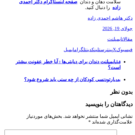
سلامت دهان و دندان
صفحه اینستاگرام دکتر احمدی
زاده
را دنبال کنید.
دکتر هاشم احمدی زاده
جولای 19, 2026
مقالات
ایمپلنت
فیسبوک
X
پینترست
لینکدین
تلگرام
ایمیل
ایمپلنت دندان برای دیابتی‌ها : آیا خطر عفونت بیشتر
قبلی
است؟
ارتودنسی کودکان از چه سنی باید شروع شود؟
بعدی
بدون نظر
دیدگاهتان را بنویسید
نشانی ایمیل شما منتشر نخواهد شد.
بخش‌های موردنیاز
علامت‌گذاری شده‌اند
*