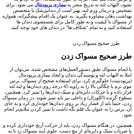
نشود، التهاب لثه به تدریج منجر به
بیماری پریودنتال
می شود. برای
تشخیص و درمان ورم لثه، بهتر است از دندانپزشک یا متخصص
بهداشت دهان مشاوره بگیرید. به عنوان یک اقدام پیشگیرانه، همواره
از مسواک با کیفیت و به طور کامل برای شستشوی دندان ها
استفاده کنید و به تمام “شکاف ها” در دندان های خود توجه کنید.
طرز صحیح مسواک زدن
طرز صحیح مسواک زدن
با انجام مسواک طبق دستورالعمل‌های مشخص شده، می‌توان از
ابتلا به التهاب لثه و پوسیدگی دندان و ایجاد بیماری پریودنتال
(پریودنتیت) جلوگیری کرد. برای استفاده صحیح از مسواک، برس
موی نرم با چگالی بالا را به زاویه 45 درجه روی دندان‌ها و لبه لثه
قرار داده و با حرکات دایره‌ای و سبک دندان‌ها را تمیز کرد. همچنین،
سطوح گزنده (اکلوزال) و داخلی نیز باید تمیز شوند. در زمان مسواک
زدن، حتماً باید از فشار زیاد بر روی دندان‌ها خودداری کرد و به جای
آن، برس را به عنوان یک قلم نگه داشت تا تمیز کردن ملایم‌تر انجام
شود.
همچنین، در هنگام مسواک زدن، باید از حرکت آرنج خودداری کرده و
با ضربات سبک و دایره‌ای از مچ دست، جلوی آینه مسواک زد تا به