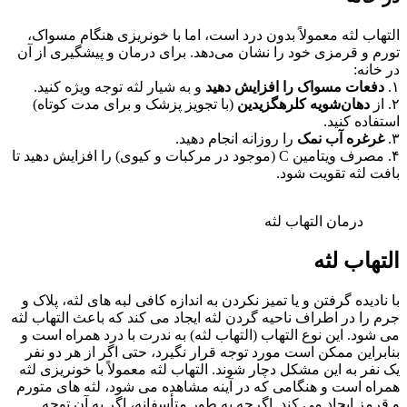
التهاب لثه معمولاً بدون درد است، اما با خونریزی هنگام مسواک،
تورم و قرمزی خود را نشان می‌دهد. برای درمان و پیشگیری از آن
در خانه:
۱.
دفعات مسواک را افزایش دهید
و به شیار لثه توجه ویژه کنید.
۲. از
دهان‌شویه کلرهگزیدین
(با تجویز پزشک و برای مدت کوتاه)
استفاده کنید.
۳.
غرغره آب نمک
را روزانه انجام دهید.
۴. مصرف ویتامین C (موجود در مرکبات و کیوی) را افزایش دهید تا
بافت لثه تقویت شود.
درمان التهاب لثه
التهاب لثه
با نادیده گرفتن و یا تمیز نکردن به اندازه کافی لبه های لثه، پلاک و
جرم را در اطراف ناحیه گردن لثه ایجاد می کند که باعث التهاب لثه
می شود. این نوع التهاب (التهاب لثه) به ندرت با درد همراه است و
بنابراین ممکن است مورد توجه قرار نگیرد، حتی اگر از هر دو نفر
یک نفر به این مشکل دچار شوند. التهاب لثه معمولاً با خونریزی لثه
همراه است و هنگامی که در آینه مشاهده می شود، لثه های متورم
و قرمز ایجاد می کند. اگرچه به طور متأسفانه، اگر به آن توجه