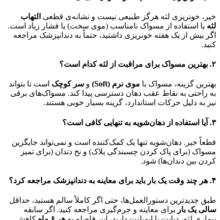
خیر، خونریزی لثه هرگز طبیعی نیست و نشانه‌ی قطعی
التهاب
لثه
یا استفاده از مسواک نامناسب (موی سخت) یا فشار زیاد است.
اگر بیش از یک هفته خونریزی داشتید، حتماً به دندانپزشک مراجعه
کنید.
۲
.
بهترین مسواک برای مراقبت از لثه کدام است؟
بهترین گزینه، مسواک با
موی نرم
(Soft)
و
سر کوچک
است تا بتواند
به راحتی به نقاط عقب دهان دسترسی پیدا کند. مسواک‌های برقی
نیز به دلیل حرکات استاندارد، گزینه بسیار خوبی هستند.
۳
.
آیا استفاده از دهان‌شویه به تنهایی کافی است؟
قطعاً خیر. دهان‌شویه تنها یک کمک‌کننده است و نمی‌تواند جایگزین
مسواک (برای پاک کردن چسبندگی پلاک) و نخ دندان (برای تمیز
کردن بین دندان‌ها) شود.
۴
.
هر چند وقت یک بار باید برای معاینه به دندانپزشک مراجعه کرد؟
طبق جدیدترین دستورالعمل‌ها، حتی اگر کاملاً سالم هستید، حداقل
سالی یک بار
برای معاینه و جرم‌گیری مراجعه کنید. اگر سابقه
بیماری لثه، دیابت یا ایمپلنت دارید، این فاصله به
هر
۶
ماه
کاهش