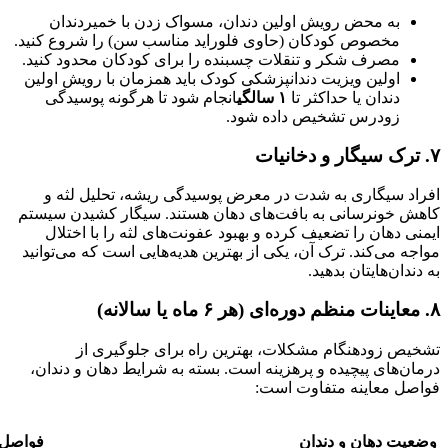
به محض رویش اولین دندان، مسواک زدن با خمیردندان
مخصوص کودکان (حاوی فلوراید مناسب سن) را شروع کنید.
مصرف شکر و تنقلات چسبنده را برای کودکان محدود کنید.
اولین ویزیت دندانپزشکی کودک باید همزمان با رویش اولین
دندان یا حداکثر تا
۱
سالگی
انجام شود تا هرگونه پوسیدگی
زودرس تشخیص داده شود.
۷
.
ترک سیگار و دخانیات
افراد سیگاری به شدت در معرض پوسیدگی ریشه، تحلیل لثه و
کاهش خونرسانی به بافت‌های دهان هستند. سیگار کشیدن سیستم
ایمنی دهان را تضعیف کرده و بهبود عفونت‌های لثه را با اختلال
مواجه می‌کند. ترک آن، یکی از بهترین هدیه‌هایی است که می‌توانید
به دندان‌هایتان بدهید.
۸
.
معاینات منظم دوره‌ای (هر
۶
ماه یا سالانه)
تشخیص زودهنگام مشکلات، بهترین راه برای جلوگیری از
درمان‌های پیچیده و پرهزینه است. بسته به شرایط دهان و دندان،
فواصل معاینه متفاوت است:
وضعیت دهان و دندان
فواصل پ