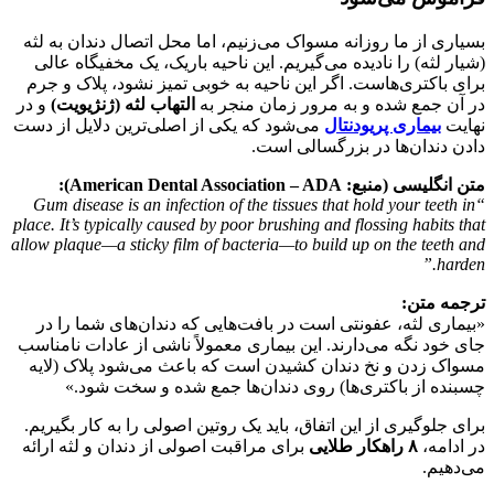
بسیاری از ما روزانه مسواک می‌زنیم، اما محل اتصال دندان به لثه
(شیار لثه) را نادیده می‌گیریم. این ناحیه باریک، یک مخفیگاه عالی
برای باکتری‌هاست. اگر این ناحیه به خوبی تمیز نشود، پلاک و جرم
در آن جمع شده و به مرور زمان منجر به
التهاب لثه (ژنژیویت)
و در
نهایت
بیماری پریودنتال
می‌شود که یکی از اصلی‌ترین دلایل از دست
دادن دندان‌ها در بزرگسالی است.
متن انگلیسی
(
منبع
: American Dental Association – ADA):
“Gum disease is an infection of the tissues that hold your teeth in
place. It’s typically caused by poor brushing and flossing habits that
allow plaque—a sticky film of bacteria—to build up on the teeth and
harden.”
ترجمه متن
:
«بیماری لثه، عفونتی است در بافت‌هایی که دندان‌های شما را در
جای خود نگه می‌دارند. این بیماری معمولاً ناشی از عادات نامناسب
مسواک زدن و نخ دندان کشیدن است که باعث می‌شود پلاک (لایه
چسبنده از باکتری‌ها) روی دندان‌ها جمع شده و سخت شود.»
برای جلوگیری از این اتفاق، باید یک روتین اصولی را به کار بگیریم.
در ادامه،
۸
راهکار طلایی
برای مراقبت اصولی از دندان و لثه ارائه
می‌دهیم.