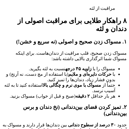
مراقبت از لثه
۸
راهکار طلایی برای مراقبت اصولی از
دندان و لثه
۱
.
مسواک زدن صحیح و اصولی (نه سریع و خشن!)
مسواک زدن صحیح، قلب مراقبت از دندان‌هاست. برای اینکه
مسواک شما اثرگذاری بالایی داشته باشد:
مسواک را با
زاویه
۴۵
درجه
نسبت به لثه بگیرید.
با
حرکات دایره‌ای و ملایم
(با استفاده از مچ دست، نه آرنج) و
بدون فشار زیاد، دندان‌ها را تمیز کنید.
حتماً از
مسواک با موی نرم و چگالی بالا
استفاده کنید تا به لثه
آسیب نرسد.
هر بار حداقل
۲
دقیقه
(صبح و قبل از خواب) مسواک بزنید.
۲
.
تمیز کردن فضای بین‌دندانی (نخ دندان و برس
بین‌دندانی)
حدود
۳۰
درصد از سطوح دندانی
بین دندان‌ها قرار دارند و مسواک به