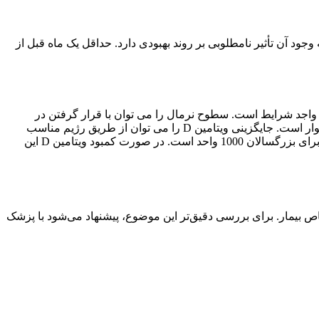
نظیم سطح ویتامین D استرس اکسیداتیو را کاهش می دهد که وجود آن تأثیر نامطلوبی بر روند بهبودی دارد. حداقل یک ماه قبل از
انوگرم در میلی‌لیتر است که به عنوان بسیار پایین واجد شرایط است. سطوح نرمال را می توان با قرار گرفتن در
معرض آفتاب به مدت 15 تا 30 دقیقه در روز بدست آورد. هرچند با سبک زندگی پرشور ما و دنیای پرشتاب امروزی، رسیدن به این اهداف دشوار است. جایگزینی ویتامین D را می توان از طریق رژیم مناسب
داروهای تجویز شده توسط متخصص درمان به دست آورد. منابع کلسیم نیز در طول درمان مورد نیاز خواهد بود. مصرف روزانه ویتامین D3 برای بزرگسالان 1000 واحد است. در صورت کمبود ویتامین D این
ایط خاص بیمار. برای بررسی دقیق‌تر این موضوع، پیشنهاد می‌شود با پزشک