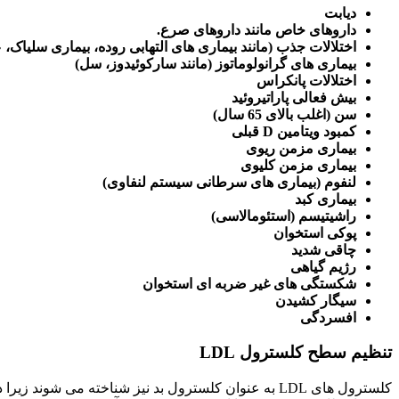
دیابت
داروهای خاص مانند داروهای صرع.
اختلالات جذب (مانند بیماری های التهابی روده، بیماری سلیاک، 
بیماری های گرانولوماتوز (مانند سارکوئیدوز، سل)
اختلالات پانکراس
بیش فعالی پاراتیروئید
سن (اغلب بالای 65 سال)
کمبود ویتامین D قبلی
بیماری مزمن ریوی
بیماری مزمن کلیوی
لنفوم (بیماری های سرطانی سیستم لنفاوی)
بیماری کبد
راشیتیسم (استئومالاسی)
پوکی استخوان
چاقی شدید
رژیم گیاهی
شکستگی های غیر ضربه ای استخوان
سیگار کشیدن
افسردگی
تنظیم سطح کلسترول LDL
کلسترول های LDL به عنوان کلسترول بد نیز شناخته م