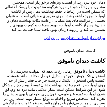
دهان خود بپردازید، از اهمیت ویژه‌ای برخوردار است. همچنین،
مشاوره با پزشک خود در مورد هرگونه محدودیت یا ریسک احتمالی
که ممکن است در ارتباط با حفظ بهداشت دهان پس از کاشت
ایمپلنت وجود داشته باشد، امری ضروری و حیاتی است. به عنوان
بخشی از مراقبت‌های پساعملیاتی، رعایت نکات بهداشت دهان و
دندان‌ها پس از کاشت ایمپلنت، بهبود سرعت و کیفیت بهبودی را
تضمین می‌کند و از روند درمان بهبود یافته شما حمایت می‌کند.
مراقبت از ایمپلننت دندان پس از جراحی
کاشت دندان ناموفق
کاشت دندان ناموفق
کاشت دندان ناموفق
زمانی رخ می‌دهد که ایمپلنت به‌درستی با
استخوان فک جوش نخورد یا به‌دلیل عوامل مختلف مانند عفونت،
کیفیت پایین استخوان، تکنیک نادرست جراحی، فشار بیش از حد
روی ایمپلنت، یا عدم رعایت بهداشت دهان توسط بیمار دچار مشکل
شود. در این شرایط ممکن است بیمار علائمی مانند درد مداوم، لق
شدن ایمپلنت، تورم غیرطبیعی، خون‌ریزی طولانی یا بوی بد دهان را
تجربه کند. تشخیص سریع و اقدام به‌موقع بسیار مهم است، زیرا در
بسیاری از موارد می‌توان با درمان مناسب، رفع عفونت یا جایگزینی