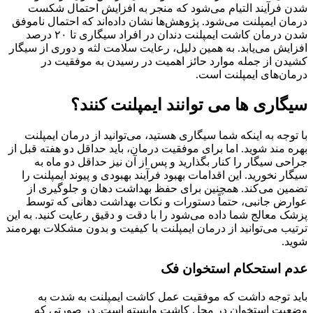
شدن فرآیند التیام می‌شود که منجر به افزایش احتمال شکست
درمان ایمپلنت می‌شود. پژوهش‌ها نشان داده‌اند که احتمال ناموفق
شدن درمان کاشت ایمپلنت دندان در افراد سیگاری تا ۲۰ درصد
افزایش می‌یابد. به همین دلیل، رعایت سلامت لثه و دوری از سیگار
کشیدن از جمله موارد حائز اهمیت در رسیدن به موفقیت در
درمان‌های ایمپلنت است.
سیگاری ها می توانند ایمپلنت کنند؟
با توجه به اینکه شما سیگاری هستید، می‌توانید از درمان ایمپلنت
بهره مند شوید. اما برای موفقیت درمان، باید حداقل دو هفته قبل از
جراحی سیگار را کنار بگذارید و پس از آن نیز حداقل دو ماه به
سیگار نخورید. این اقدامات بهبود فرآیند بهبودی و پیوند ایمپلنت را
تضمین می‌کند. همچنین برای حفظ بهداشت دهان و جلوگیری از
عوارض جانبی، حتماً دستورات و نکات بهداشت دهانی که توسط
پزشک معالج شما داده می‌شود را با دقت و دقیق رعایت کنید. به این
ترتیب می‌توانید از درمان ایمپلنت با کیفیت و بدون مشکلات بهره‌مند
شوید.
عدم استحکام استخوان فک
باید توجه داشت که موفقیت عمل کاشت ایمپلنت به شدت به
وضعیت استخوان در محل کاشت وابسته است. در صورتی که