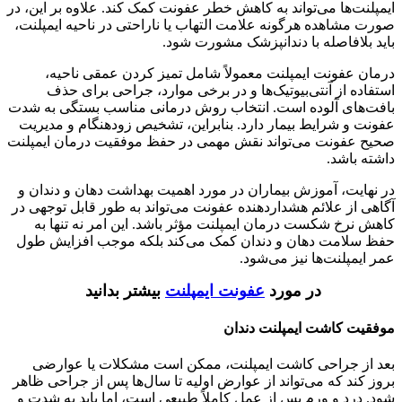
ایمپلنت‌ها می‌تواند به کاهش خطر عفونت کمک کند. علاوه بر این، در
صورت مشاهده هرگونه علامت التهاب یا ناراحتی در ناحیه ایمپلنت،
باید بلافاصله با دندانپزشک مشورت شود.
درمان عفونت ایمپلنت معمولاً شامل تمیز کردن عمقی ناحیه،
استفاده از آنتی‌بیوتیک‌ها و در برخی موارد، جراحی برای حذف
بافت‌های آلوده است. انتخاب روش درمانی مناسب بستگی به شدت
عفونت و شرایط بیمار دارد. بنابراین، تشخیص زودهنگام و مدیریت
صحیح عفونت می‌تواند نقش مهمی در حفظ موفقیت درمان ایمپلنت
داشته باشد.
در نهایت، آموزش بیماران در مورد اهمیت بهداشت دهان و دندان و
آگاهی از علائم هشداردهنده عفونت می‌تواند به طور قابل توجهی در
کاهش نرخ شکست درمان ایمپلنت مؤثر باشد. این امر نه تنها به
حفظ سلامت دهان و دندان کمک می‌کند بلکه موجب افزایش طول
عمر ایمپلنت‌ها نیز می‌شود.
در مورد
عفونت ایمپلنت
بیشتر بدانید
موفقیت کاشت ایمپلنت دندان
بعد از جراحی کاشت ایمپلنت، ممکن است مشکلات یا عوارضی
بروز کند که می‌تواند از عوارض اولیه تا سال‌ها پس از جراحی ظاهر
شود. درد و ورم پس از عمل کاملاً طبیعی است، اما باید به شدت و