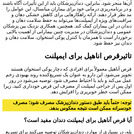
آن‌ها منجر شود. بنابراین، دندان‌پزشکان باید از این تأثیرات آگاه باشند
و در برنامه‌ریزی درمانی خود برای بیماران میانسال، این عوامل را
مد نظر قرار دهند. ارائه راهکارهایی برای کاهش خشکی دهان و
مراقبت‌های ویژه از ایمپلنت‌ها می‌تواند به حفظ سلامت دهان و
دندان در این بیماران کمک کند. همچنین، همکاری نزدیک بین پزشکان
عمومی و دندان‌پزشکان در مدیریت چنین بیمارانی از اهمیت بالایی
برخوردار است تا همزمان با کنترل پوکی استخوان، سلامت دهان و
دندان نیز حفظ شود.
تاثیرقرص اناهیل برای ایمپلنت
قرص آناهیل معمولاً برای افرادی که دچار پوکی استخوان هستند
تجویز می‌شود. این دارو به عنوان یک تسریع‌کننده روند بهبودی زخم
عمل می‌کند و باید با احتیاط مصرف شود. توصیه می‌شود در روز
اول پس از جراحی ایمپلنت از مصرف این قرص خودداری کنید، زیرا
ممکن است خطر خونریزی را افزایش دهد.
توجه: حتماً باید طبق دستور دندان‌پزشک مصرف شود؛ مصرف
خودسرانه ممکن است نتیجه معکوس بدهد.
آیا قرص آناهیل برای ایمپلنت دندان مفید است؟
بله، در بسیاری از موارد، دندان‌پزشکان توصیه می‌کنند برای تسریع