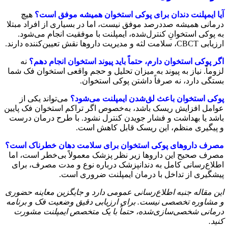
آیا ایمپلنت دندان برای پوکی استخوان همیشه موفق است؟
هیچ
درمانی همیشه صددرصد موفق نیست، اما در بسیاری از افراد مبتلا
به پوکی استخوانِ کنترل‌شده، ایمپلنت با موفقیت انجام می‌شود.
ارزیابی CBCT، سلامت لثه و مدیریت داروها نقش تعیین‌کننده دارند.
اگر پوکی استخوان دارم، حتماً باید پیوند استخوان انجام دهم؟
نه
لزوماً. نیاز به پیوند به میزان تحلیل و حجم واقعی استخوان فک شما
بستگی دارد، نه صرفاً داشتن پوکی استخوان.
پوکی استخوان باعث لق‌شدن ایمپلنت می‌شود؟
می‌تواند یکی از
عوامل افزایش ریسک باشد، به‌خصوص اگر تراکم استخوان فک پایین
باشد یا بهداشت و فشار جویدن کنترل نشود. با طرح درمان درست
و پیگیری منظم، این ریسک قابل کاهش است.
مصرف داروهای پوکی استخوان برای سلامت دهان خطرناک است؟
مصرف صحیح این داروها زیر نظر پزشک معمولاً بی‌خطر است، اما
اطلاع‌رسانی کامل به دندانپزشک درباره نوع و مدت مصرف، برای
پیشگیری از تداخل با درمان ایمپلنت ضروری است.
این مقاله جنبه اطلاع‌رسانی عمومی دارد و جایگزین معاینه حضوری
و مشاوره تخصصی نیست. برای ارزیابی دقیق وضعیت فک و برنامه
درمانی شخصی‌سازی‌شده، حتماً با یک متخصص ایمپلنت مشورت
کنید
.