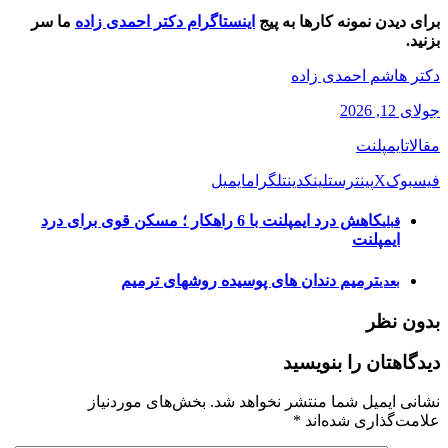
برای دیدن نمونه کارها به پیج
اینستاگرام دکتر احمدی زاده
ما سر
بزنید.
دکتر هاشم احمدی زاده
جولای 12, 2026
مقالات
ایمپلنت
فیسبوک
X
پینترست
لینکدین
تلگرام
ایمیل
کاهش درد ایمپلنت با 6 راهکار ؛ مسکن قوی برای درد
قبلی
ایمپلنت
ترمیم دندان های پوسیده روشهای ترمیم
بعدی
بدون نظر
دیدگاهتان را بنویسید
نشانی ایمیل شما منتشر نخواهد شد.
بخش‌های موردنیاز
علامت‌گذاری شده‌اند
*