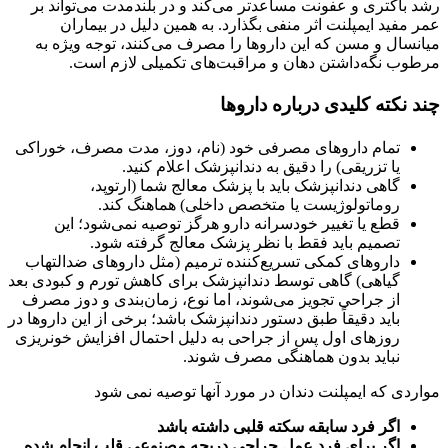
رشد باکتری و عفونت مساعدتر می‌کند و در بلندمدت می‌تواند بر
عمر مفید ایمپلنت اثر منفی بگذارد. به همین دلیل در بیماران
میانسال و مسن که این داروها را مصرف می‌کنند، توجه ویژه به
مرطوب نگه‌داشتن دهان و مراقبت‌های تکمیلی لازم است.
چند نکته کلیدی درباره داروها
تمام داروهای مصرفی خود (نام، دوز، مدت مصرف، خوراکی
یا تزریقی) را دقیق به دندانپزشک اعلام کنید.
گاهی دندانپزشک باید با پزشک معالج شما (ارتوپد،
روماتولوژیست یا متخصص داخلی) هماهنگ کند.
قطع یا تغییر خودسرانه دارو هرگز توصیه نمی‌شود؛ این
تصمیم باید فقط با نظر پزشک معالج گرفته شود.
داروهای کمکی تسریع‌کننده ترمیم (مثل داروهای ضدالتهاب
گیاهی) گاهی توسط دندانپزشک برای کاهش تورم و کبودی بعد
از جراحی تجویز می‌شوند، اما نوع، زمان‌بندی و دوز مصرف
باید دقیقاً طبق دستور دندانپزشک باشد؛ برخی از این داروها در
روزهای اول پس از جراحی به دلیل احتمال افزایش خونریزی
نباید بدون هماهنگی مصرف شوند.
مواردی که ایمپلنت دندان در مورد آنها توصیه نمی شود
اگر فرد سابقه سکته قلبی داشته باشد
اگر برای فرد عمل جراحی دریچه مصنوعی قلب انجام شده