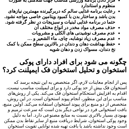
قرار دادن برنامه ورزشی مناسب جهت سلامتی به صورت
منظوم و استاندارد
رعایت برنامه غذایی سالم که دربرگیرنده مهمترین نیازهای
بدن باشد و ساختار بدن با کمبود ویتامین خاصی مواجه نشود.
حتما در برنامه غذایی لبنیات و سبزیجات در نظر گرفته شود.
حذف مصرف مواد مخدر در انواع مختلف آن
عدم مصرف نوشیدنی های الکلی و مشروبات
عدم مصرف زیاد نوشابه، چای، ماء الشعیر و …
حفظ بهداشت دهان و دندان در بالاترین سطح ممکن با کمک
نخ دندان، مسواک زدن و دهان شویه
چگونه می شود برای افراد دارای پوکی
استخوان و تحلیل استخوان فک ایمپلنت کرد؟
پس از انجام معاینات لازم، اگر متخصص به این نتیجه برسد که
استخوان فک بیش از حد پوکی دارد و برای ایمپلنت مناسب نیست،
اقدام به افزایش استحکام استخوان فک می‌کند. یکی از روش‌های
مناسب برای این منظور، انجام پیوند استخوان است. در این روش،
متخصص از دو منبع برای پیوند استخوان استفاده می‌کند. اولین منبع،
بافت استخوانی فرد در نواحی دیگر بدن است که سرعت ترمیم و
بهبودی بسیار بالاتری نسبت به منابع مصنوعی دارد. اما به دلیل
وجود پوکی استخوان، شرایط دریافت منبع از سایر نقاط بدن ممکن
است وجود نداشته باشد یا بافت تهیه شده توانایی تقویت استخوان