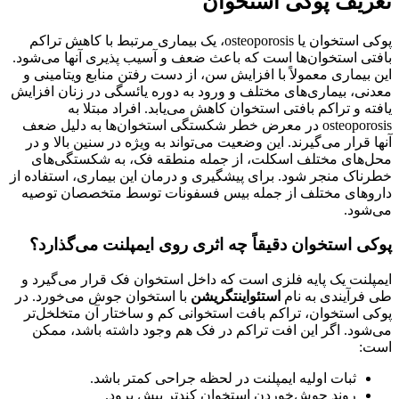
تعریف پوکی استخوان
پوکی استخوان یا osteoporosis، یک بیماری مرتبط با کاهش تراکم
بافتی استخوان‌ها است که باعث ضعف و آسیب پذیری آنها می‌شود.
این بیماری معمولاً با افزایش سن، از دست رفتن منابع ویتامینی و
معدنی، بیماری‌های مختلف و ورود به دوره یائسگی در زنان افزایش
یافته و تراکم بافتی استخوان کاهش می‌یابد. افراد مبتلا به
osteoporosis در معرض خطر شکستگی استخوان‌ها به دلیل ضعف
آنها قرار می‌گیرند. این وضعیت می‌تواند به ویژه در سنین بالا و در
محل‌های مختلف اسکلت، از جمله منطقه فک، به شکستگی‌های
خطرناک منجر شود. برای پیشگیری و درمان این بیماری، استفاده از
داروهای مختلف از جمله بیس فسفونات توسط متخصصان توصیه
می‌شود.
پوکی استخوان دقیقاً چه اثری روی ایمپلنت می‌گذارد؟
ایمپلنت یک پایه فلزی است که داخل استخوان فک قرار می‌گیرد و
طی فرآیندی به نام
استئواینتگریشن
با استخوان جوش می‌خورد. در
پوکی استخوان، تراکم بافت استخوانی کم و ساختار آن متخلخل‌تر
می‌شود. اگر این افت تراکم در فک هم وجود داشته باشد، ممکن
است:
ثبات اولیه ایمپلنت در لحظه جراحی کمتر باشد.
روند جوش‌خوردن استخوان کندتر پیش برود.