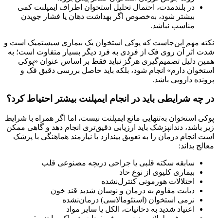
در بلندمدت، احتمال تحلیل استخوان اطراف ایمپلنت کمی
بیشتر شود، به‌خصوص اگر بهداشت دهان یا فشار جویدن
مناسب نباشد.
نکته مهم این‌جاست که پوکی استخوان یک بیماری سیستمیک است و
شدت اثر آن روی فک از فردی به فرد دیگر بسیار متفاوت است؛ به
همین دلیل تصمیم‌گیری هرگز نباید فقط بر اساس عنوان «پوکی
استخوان دارم» انجام شود، بلکه باید حاصل بررسی دقیق فک و
پرونده دارویی باشد.
در چه شرایطی باید در انجام ایمپلنت بیشتر احتیاط کرد؟
پوکی استخوان به‌تنهایی مانع ایمپلنت نیست، اما اگر همراه با شرایط
زیر باشد، دندانپزشک باید ارزیابی دقیق‌تری انجام دهد و گاهی ممکن
است انجام درمان را به تعویق بیندازد یا نیازمند هماهنگی با پزشک
معالج بداند:
سابقه سکته قلبی یا جراحی دریچه مصنوعی قلب
بیماری کلیوی از نوع حاد
اختلالات هورمونی کنترل‌نشده
دیابت مقاوم به درمان و نوسان شدید قند خون
نرمی استخوان (استئومالاسی) درمان‌نشده
اعتیاد شدید به دخانیات، الکل یا سایر مواد