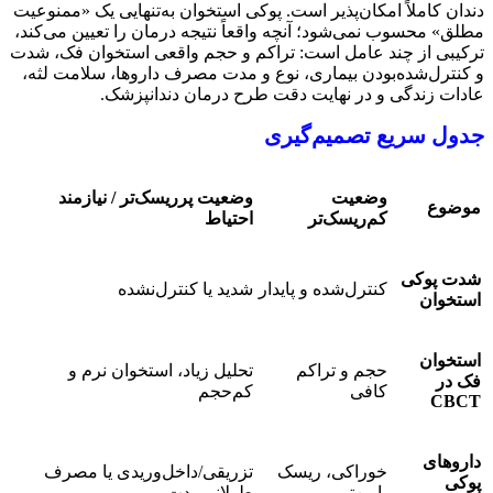
دندان کاملاً امکان‌پذیر است. پوکی استخوان به‌تنهایی یک «ممنوعیت
مطلق» محسوب نمی‌شود؛ آنچه واقعاً نتیجه درمان را تعیین می‌کند،
ترکیبی از چند عامل است: تراکم و حجم واقعی استخوان فک، شدت
و کنترل‌شده‌بودن بیماری، نوع و مدت مصرف داروها، سلامت لثه،
عادات زندگی و در نهایت دقت طرح درمان دندانپزشک.
جدول سریع تصمیم‌گیری
وضعیت
وضعیت پرریسک‌تر / نیازمند
موضوع
کم‌ریسک‌تر
احتیاط
شدت پوکی
کنترل‌شده و پایدار
شدید یا کنترل‌نشده
استخوان
استخوان
حجم و تراکم
تحلیل زیاد، استخوان نرم و
فک در
کافی
کم‌حجم
CBCT
داروهای
خوراکی، ریسک
تزریقی/داخل‌وریدی یا مصرف
پوکی
پایین‌تر
طولانی‌مدت