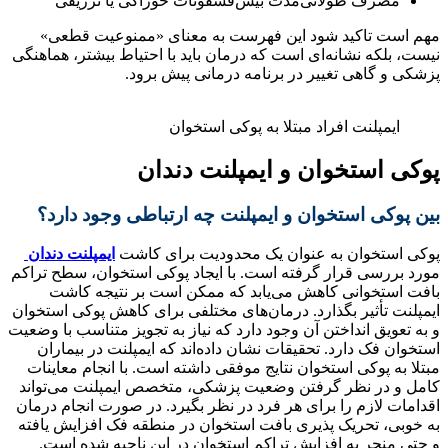
مصرف طولانی‌مدت بیس‌فسفونات خوراکی یا تزریقی
مهم است تاکید شود این فهرست به معنای «ممنوعیت قطعی»
نیست، بلکه نشانه‌ای است که درمان باید با احتیاط بیشتر، هماهنگی
پزشکی و گاهی تغییر در برنامه درمانی پیش برود.
ایمپلنت افراد مبتلا به پوکی استخوان
پوکی استخوان و ایمپلنت دندان
بین پوکی استخوان و ایمپلنت چه ارتباطی وجود دارد؟
پوکی استخوان به عنوان یک محدودیت برای کاشت
ایمپلنت دندان
مورد بررسی قرار گرفته است. با ایجاد پوکی استخوان، سطح تراکم
بافت استخوانی کاهش می‌یابد که ممکن است بر نتیجه کاشت
ایمپلنت تأثیر بگذارد. درمان‌های مختلفی برای کاهش پوکی استخوان
و به تعویق انداختن آن وجود دارد که نیاز به تجویز متناسب با وضعیت
استخوان فک دارد. تحقیقات نشان داده‌اند که ایمپلنت در بیماران
مبتلا به پوکی استخوان نتایج موفقی داشته است. با انجام معاینات
کامل و در نظر گرفتن وضعیت پزشکی، متخصص ایمپلنت می‌تواند
اقدامات لازم را برای هر فرد در نظر بگیرد. در صورت انجام درمان
به خوبی، تحریک پذیری بافت استخوان در منطقه فک افزایش یافته
و حتی منجر به افزایش تراکم استخوان در این ناحیه شده است.